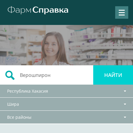
Республика Хакасия
Шира
Все районы