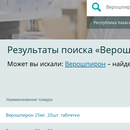
Республика Хакас
Результаты поиска «Веро
Может вы искали:
Верошпирон
– найд
Наименование товара
Верошпирон 25мг. 20шт. таблетки