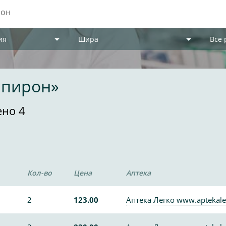
ия
Шира
Все
шпирон»
ено 4
Кол-во
Цена
Аптека
2
123.00
Аптека Легко www.aptekale