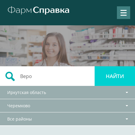
Иркутская область
Черемхово
Все районы