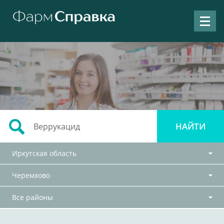
Иркутская область
Черемхово
Все районы