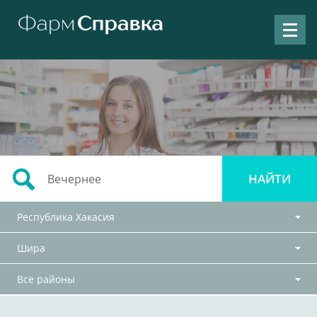
Республика Хакасия
Шира
Все районы