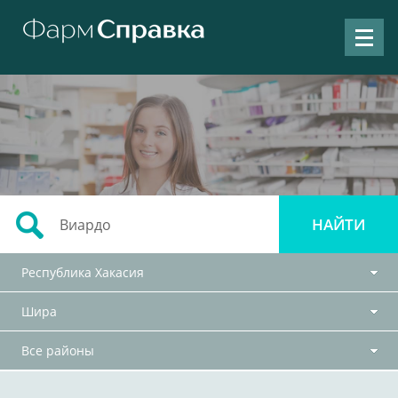
Республика Хакасия
Шира
Все районы