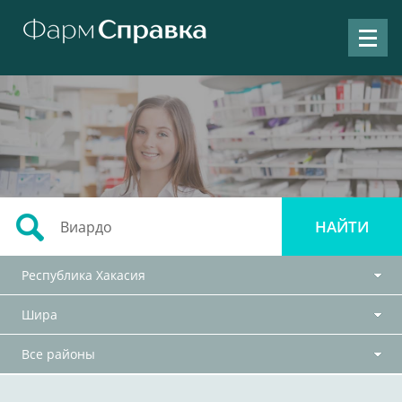
Республика Хакасия
Шира
Все районы