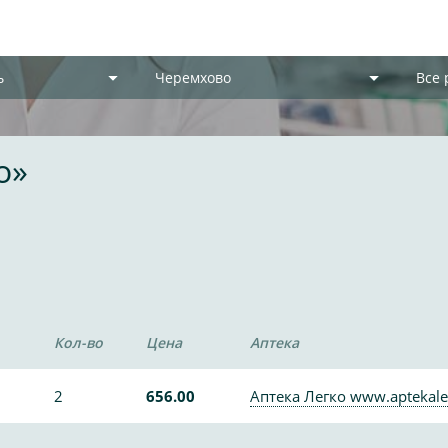
ь
Черемхово
Все
о»
Кол-во
Цена
Аптека
2
656.00
Аптека Легко www.aptekale