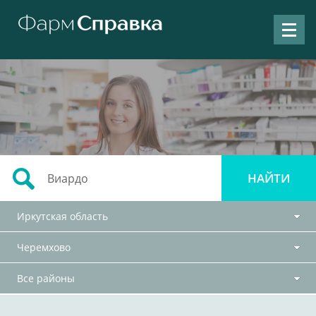
Иркутская область
Черемхово
Все районы