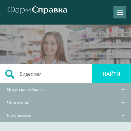
Иркутская область
Черемхово
Все районы