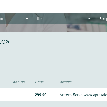
ия
Шира
Все
ко»
Кол-во
Цена
Аптека
1
299.00
Аптека Легко www.aptekale