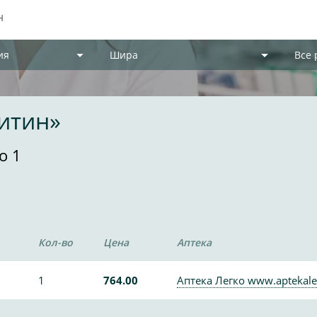
ия
Шира
Все
итин»
о 1
Кол-во
Цена
Аптека
1
764.00
Аптека Легко www.aptekale