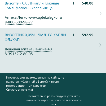
Визоптик 0,05% капли глазные
1
540.00
15мл. флакон - капельница
Аптека Легко www.aptekalegko.ru
8-800-500-98-77
ВИЗОПТИК 0,05% 15МЛ. ГЛ.КАПЛИ
1
592.99
ФЛ./КАП.
Дешевая аптека Ленина 40
8-39162-2-80-05
Информация, размещенная на сайте, не
является публичной офертой и носит
информационный характер.
Связаться по e-mail
Настоятельно рекомендуем уточнять
наличие лекарств и цены по телефонам
аптек.