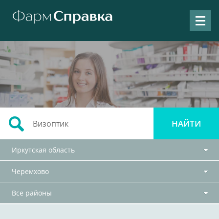
Иркутская область
Черемхово
Все районы