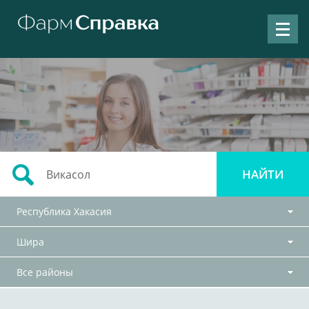
Республика Хакасия
Шира
Все районы