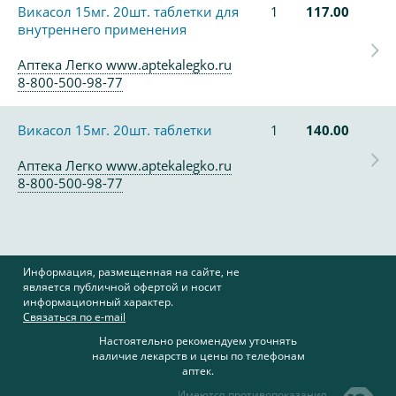
Викасол 15мг. 20шт. таблетки для
1
117.00
внутреннего применения
Аптека Легко www.aptekalegko.ru
8-800-500-98-77
Викасол 15мг. 20шт. таблетки
1
140.00
Аптека Легко www.aptekalegko.ru
8-800-500-98-77
Информация, размещенная на сайте, не
является публичной офертой и носит
информационный характер.
Связаться по e-mail
Настоятельно рекомендуем уточнять
наличие лекарств и цены по телефонам
аптек.
Имеются противопоказания,