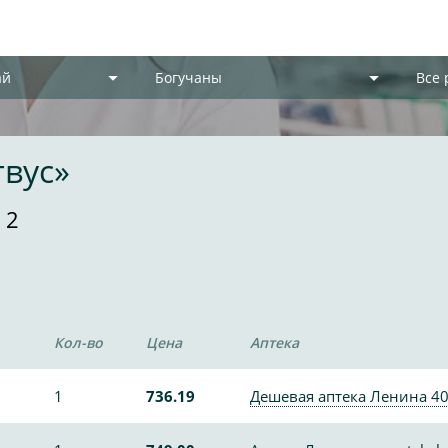
ай
Богучаны
Все
гвус»
 2
Кол-во
Цена
Аптека
1
736.19
Дешевая аптека Ленина 4