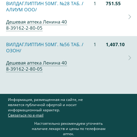
ВИЛДАГЛИПТИН 50МГ. №28 ТАБ. /
1
751.55
АЛИУМ ООО/
Дешевая аптека Ленина 40
8-39162-2-80-05
ВИЛДАГЛИПТИН 50МГ. №56 ТАБ. /
1
1,407.10
ОЗОН/
Дешевая аптека Ленина 40
8-39162-2-80-05
Информация, размещенная на сайте, не
является публичной офертой и носит
информационный характер.
Связаться по e-mail
Настоятельно рекомендуем уточнять
наличие лекарств и цены по телефонам
аптек.