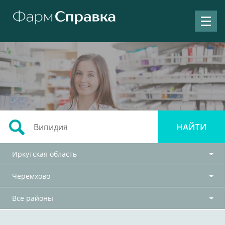
Иркутская область
Черемхово
Все районы