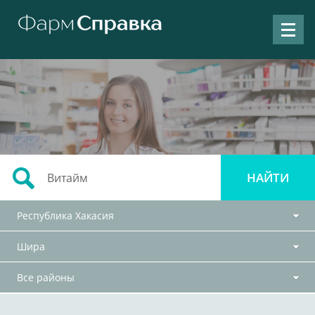
Республика Хакасия
Шира
Все районы