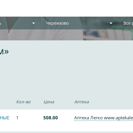
ь
Черемхово
Все
м»
Кол-во
Цена
Аптека
ЬНЫЕ
1
508.00
Аптека Легко www.aptekale