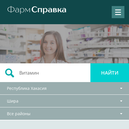
Республика Хакасия
Шира
Все районы