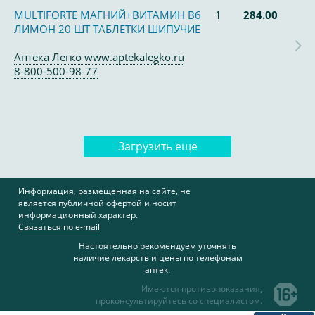
MULTIFORTE МАГНИЙ+ВИТАМИН В6
1
284.00
ЛИМОН 20 ШТ ТАБЛЕТКИ ШИПУЧИЕ
Аптека Легко www.aptekalegko.ru
8-800-500-98-77
Загрузить еще
Информация, размещенная на сайте, не
является публичной офертой и носит
информационный характер.
Связаться по e-mail
Настоятельно рекомендуем уточнять
наличие лекарств и цены по телефонам
аптек.
Имеются противопоказания,
проконсультируйтесь со специалистом.