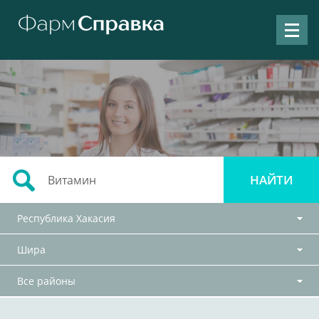
Республика Хакасия
Шира
Все районы