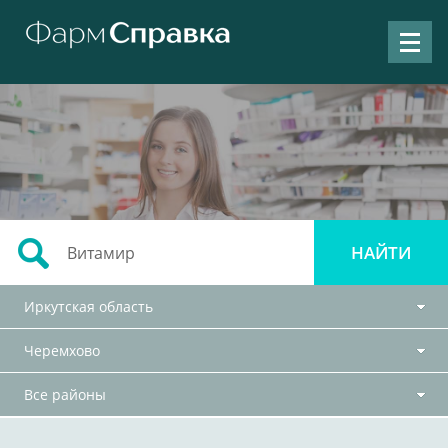
Иркутская область
Черемхово
Все районы