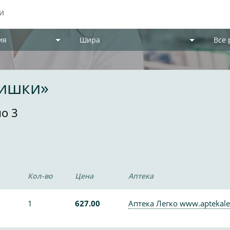
ия
Шира
Все
мишки»
о 3
Кол-во
Цена
Аптека
1
627.00
Аптека Легко www.aptekale