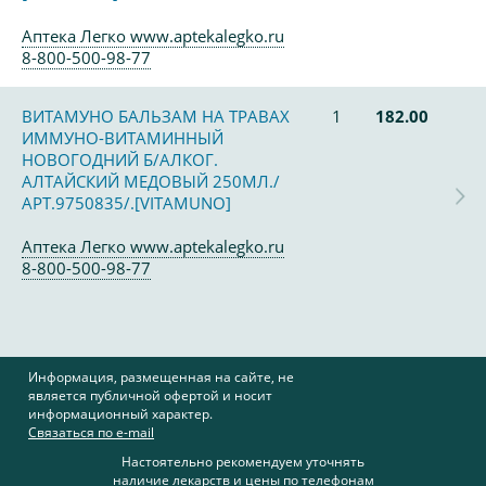
Аптека Легко www.aptekalegko.ru
8-800-500-98-77
ВИТАМУНО БАЛЬЗАМ НА ТРАВАХ
1
182.00
ИММУНО-ВИТАМИННЫЙ
НОВОГОДНИЙ Б/АЛКОГ.
АЛТАЙСКИЙ МЕДОВЫЙ 250МЛ./
АРТ.9750835/.[VITAMUNO]
Аптека Легко www.aptekalegko.ru
8-800-500-98-77
Информация, размещенная на сайте, не
является публичной офертой и носит
информационный характер.
Связаться по e-mail
Настоятельно рекомендуем уточнять
наличие лекарств и цены по телефонам