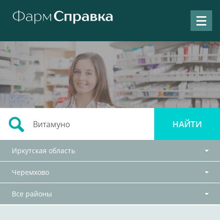
Иркутская область
Черемхово
Все районы