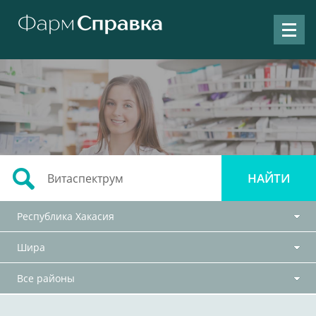
Республика Хакасия
Шира
Все районы