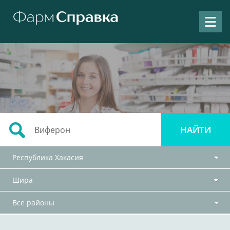
Республика Хакасия
Шира
Все районы