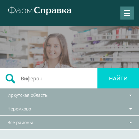
Иркутская область
Черемхово
Все районы