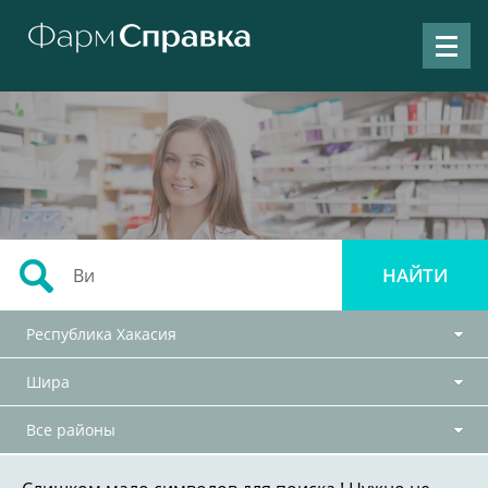
Республика Хакасия
Шира
Все районы