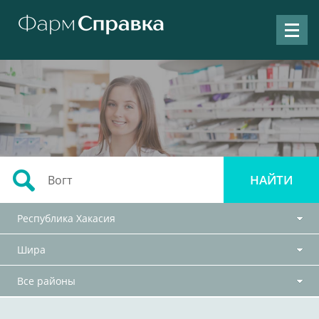
Республика Хакасия
Шира
Все районы