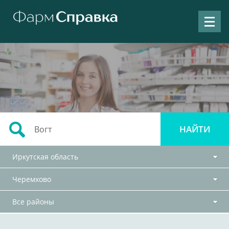
Иркутская область
Черемхово
Все районы