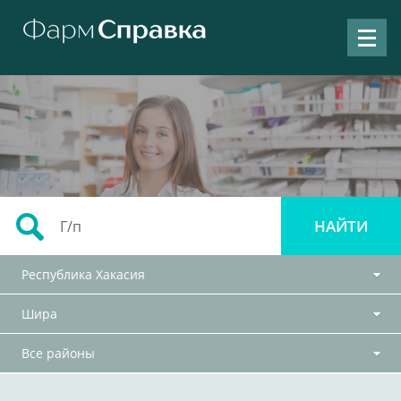
Республика Хакасия
Шира
Все районы