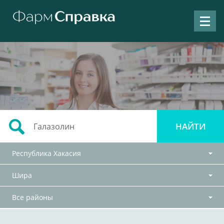
Республика Хакасия
Шира
Все районы