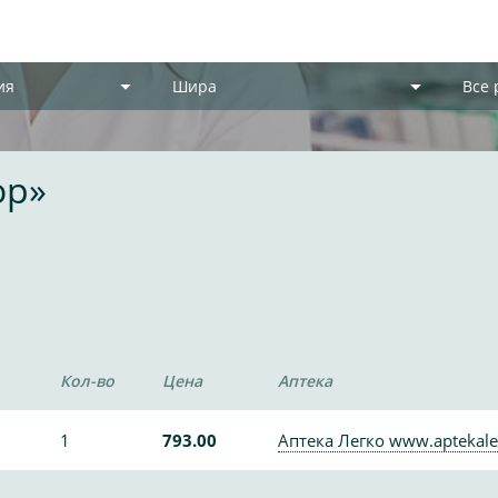
ия
Шира
Все
ор»
Кол-во
Цена
Аптека
1
793.00
Аптека Легко www.aptekale