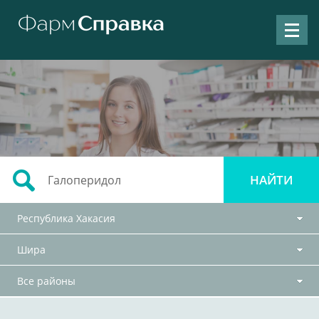
Республика Хакасия
Шира
Все районы