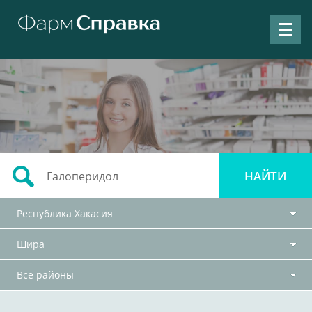
Республика Хакасия
Шира
Все районы