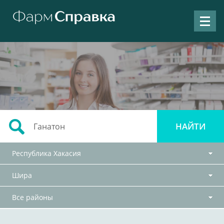
Республика Хакасия
Шира
Все районы