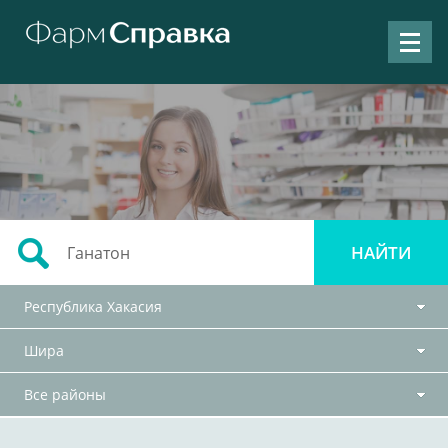
Республика Хакасия
Шира
Все районы