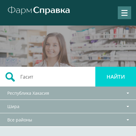
Республика Хакасия
Шира
Все районы