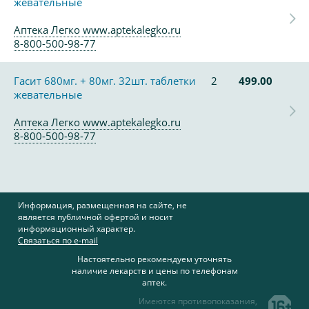
жевательные
Аптека Легко www.aptekalegko.ru
8-800-500-98-77
Гасит 680мг. + 80мг. 32шт. таблетки
2
499.00
жевательные
Аптека Легко www.aptekalegko.ru
8-800-500-98-77
Информация, размещенная на сайте, не
является публичной офертой и носит
информационный характер.
Связаться по e-mail
Настоятельно рекомендуем уточнять
наличие лекарств и цены по телефонам
аптек.
Имеются противопоказания,