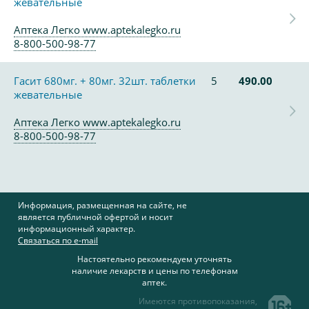
жевательные
Аптека Легко www.aptekalegko.ru
8-800-500-98-77
Гасит 680мг. + 80мг. 32шт. таблетки
5
490.00
жевательные
Аптека Легко www.aptekalegko.ru
8-800-500-98-77
Информация, размещенная на сайте, не
является публичной офертой и носит
информационный характер.
Связаться по e-mail
Настоятельно рекомендуем уточнять
наличие лекарств и цены по телефонам
аптек.
Имеются противопоказания,