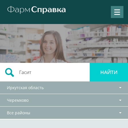
Иркутская область
Черемхово
Все районы