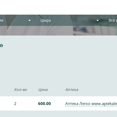
ия
Шира
Все
»
Кол-во
Цена
Аптека
2
600.00
Аптека Легко www.aptekale