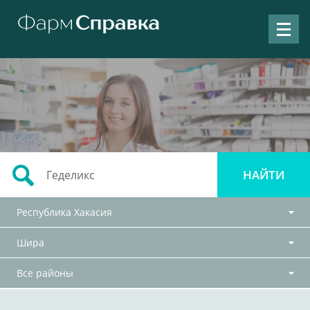
Республика Хакасия
Шира
Все районы