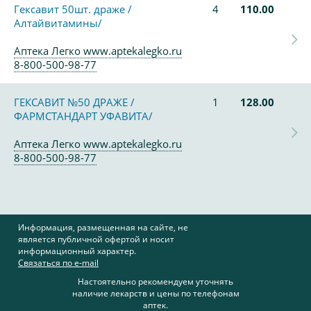
Гексавит 50шт. драже /
4
110.00
Алтайвитамины/
Аптека Легко www.aptekalegko.ru
8-800-500-98-77
ГЕКСАВИТ №50 ДРАЖЕ /
1
128.00
ФАРМСТАНДАРТ УФАВИТА/
Аптека Легко www.aptekalegko.ru
8-800-500-98-77
Информация, размещенная на сайте, не
является публичной офертой и носит
информационный характер.
Связаться по e-mail
Настоятельно рекомендуем уточнять
наличие лекарств и цены по телефонам
аптек.