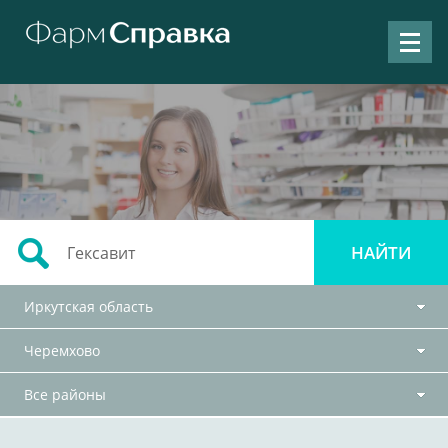
Иркутская область
Черемхово
Все районы