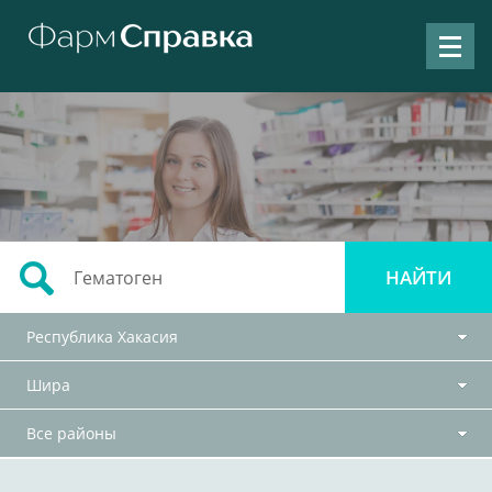
Республика Хакасия
Шира
Все районы