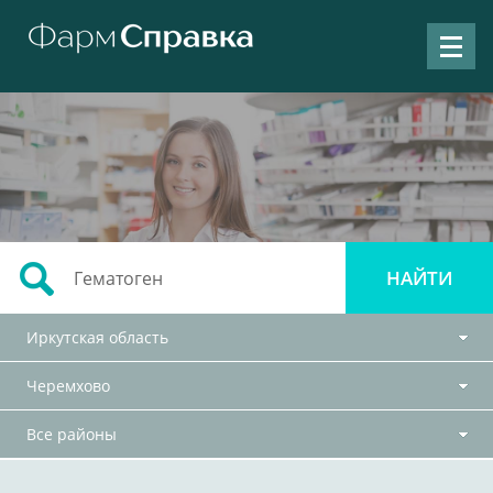
Иркутская область
Черемхово
Все районы