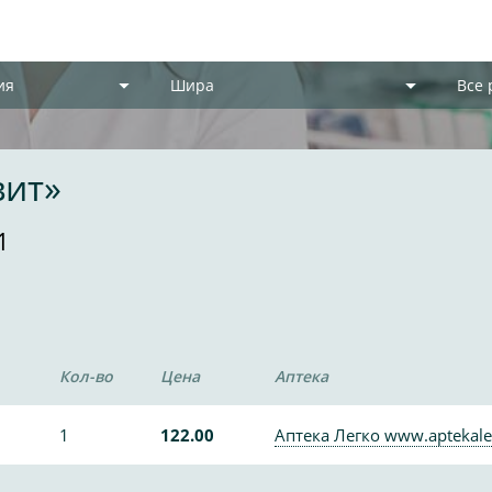
ия
Шира
Все
вит»
1
Кол-во
Цена
Аптека
1
122.00
Аптека Легко www.aptekale