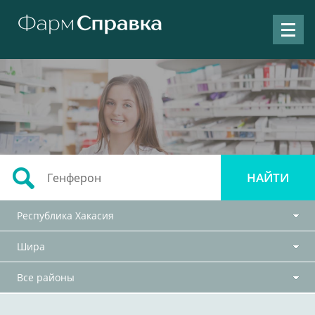
Республика Хакасия
Шира
Все районы