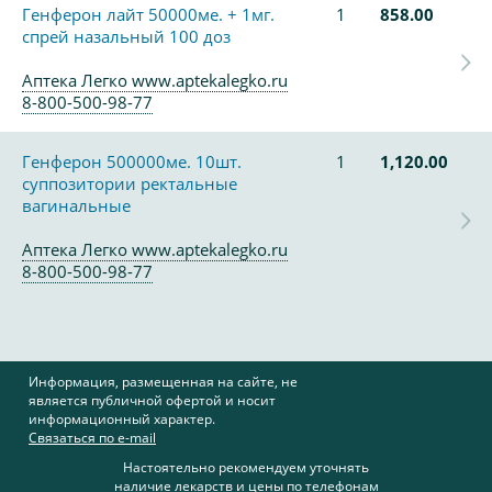
Генферон лайт 50000ме. + 1мг.
1
858.00
спрей назальный 100 доз
Аптека Легко www.aptekalegko.ru
8-800-500-98-77
Генферон 500000ме. 10шт.
1
1,120.00
суппозитории ректальные
вагинальные
Аптека Легко www.aptekalegko.ru
8-800-500-98-77
Информация, размещенная на сайте, не
является публичной офертой и носит
информационный характер.
Связаться по e-mail
Настоятельно рекомендуем уточнять
наличие лекарств и цены по телефонам