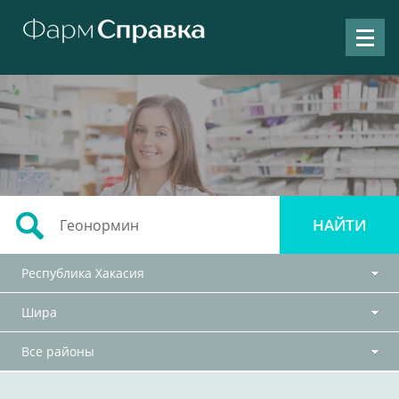
Республика Хакасия
Шира
Все районы