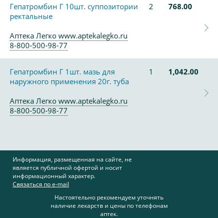
Гепатромбин Г 10шт. суппозитории
2
768.00
ректальные
Аптека Легко www.aptekalegko.ru
8-800-500-98-77
Гепатромбин Г 1шт. мазь для
1
1,042.00
наружного применения 20г. туба
Аптека Легко www.aptekalegko.ru
8-800-500-98-77
Информация, размещенная на сайте, не
является публичной офертой и носит
информационный характер.
Связаться по e-mail
Настоятельно рекомендуем уточнять
наличие лекарств и цены по телефонам
аптек.