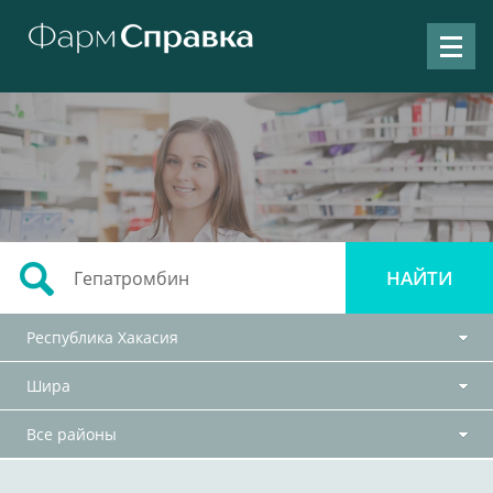
Республика Хакасия
Шира
Все районы