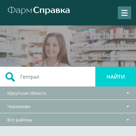
Иркутская область
Черемхово
Все районы